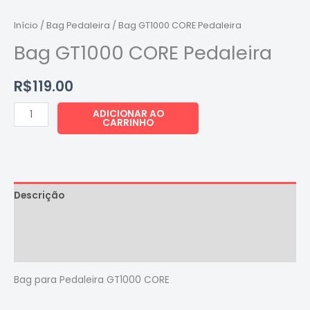
Pedaleira
quantidade
Início
/
Bag Pedaleira
/ Bag GT1000 CORE Pedaleira
Bag GT1000 CORE Pedaleira
R$
119.00
ADICIONAR AO
CARRINHO
Descrição
Informação adicional
Avaliações (0)
Bag para Pedaleira GT1000 CORE