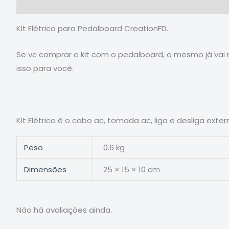
Descrição
Informação adicional
Avaliações (0)
Kit Elétrico para Pedalboard CreationFD.
Se vc comprar o kit com o pedalboard, o mesmo já vai m
isso para você.
Kit Elétrico é o cabo ac, tomada ac, liga e desliga exte
Peso
0.6 kg
Dimensões
25 × 15 × 10 cm
Não há avaliações ainda.