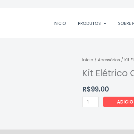
INICIO
PRODUTOS
SOBRE 
Kit
Início
/
Acessórios
/ Kit E
Elétrico
Kit Elétrico
Cfd
quantidade
R$
99.00
ADICI