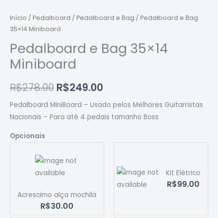
35x14
original
atual
Miniboard
Início
/
Pedalboard
/
Pedalboard e Bag
/ Pedalboard e Bag
era:
é:
quantidade
35×14 Miniboard
R$278.00.
R$249.00.
Pedalboard e Bag 35×14
Miniboard
R$
278.00
R$
249.00
Pedalboard MiniBoard – Usado pelos Melhores Guitarristas
Nacionais – Para até 4 pedais tamanho Boss
Opcionais
Kit Elétrico
R$99.00
Acrescimo alça mochila
R$30.00