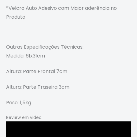
*Velcro Auto Adesivo com
Maior aderência no
Produto
Outras Especificações
Técnicas
:
Medida: 61x31cm
Altura: Parte Frontal 7cm
Altura: Parte Traseira 3cm
Peso: 1,5kg
Review em video: