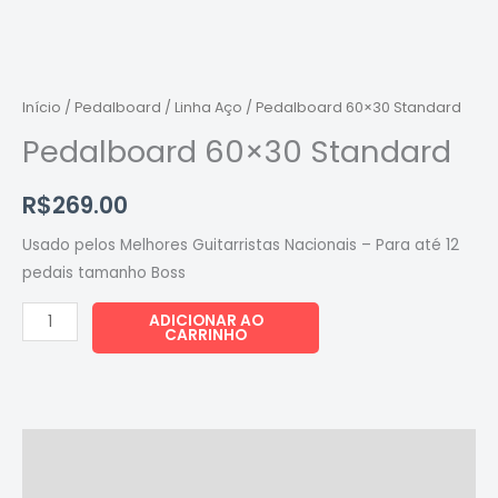
quantidade
Início
/
Pedalboard
/
Linha Aço
/ Pedalboard 60×30 Standard
Pedalboard 60×30 Standard
R$
269.00
Usado pelos Melhores Guitarristas Nacionais – Para até 12
pedais tamanho Boss
ADICIONAR AO
CARRINHO
Descrição
Informação adicional