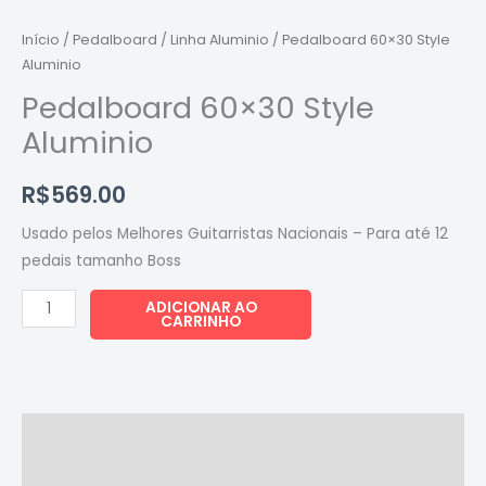
Aluminio
quantidade
Início
/
Pedalboard
/
Linha Aluminio
/ Pedalboard 60×30 Style
Aluminio
Pedalboard 60×30 Style
Aluminio
R$
569.00
Usado pelos Melhores Guitarristas Nacionais – Para até 12
pedais tamanho Boss
ADICIONAR AO
CARRINHO
Descrição
Informação adicional