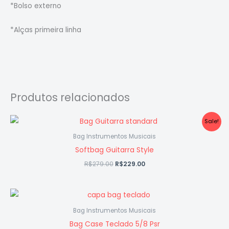
*Bolso externo
*Alças primeira linha
Produtos relacionados
O
O
Sale!
preço
preço
original
atual
Bag Instrumentos Musicais
era:
é:
Softbag Guitarra Style
R$279.00.
R$229.00.
R$
279.00
R$
229.00
Bag Instrumentos Musicais
Bag Case Teclado 5/8 Psr