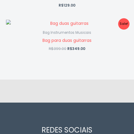
R$
129.00
O
O
Sale!
preço
preço
original
atual
Bag Instrumentos Musicais
era:
é:
Bag para duas guitarras
R$399.00.
R$349.00.
R$
399.00
R$
349.00
REDES SOCIAIS