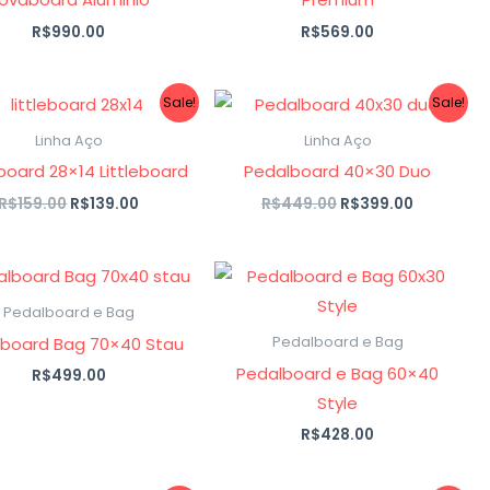
R$
990.00
R$
569.00
O
O
O
O
Sale!
Sale!
preço
preço
preço
preço
original
atual
original
atual
Linha Aço
Linha Aço
era:
é:
era:
é:
board 28×14 Littleboard
Pedalboard 40×30 Duo
R$159.00.
R$139.00.
R$449.00.
R$399.00
R$
159.00
R$
139.00
R$
449.00
R$
399.00
Pedalboard e Bag
board Bag 70×40 Stau
Pedalboard e Bag
Pedalboard e Bag 60×40
R$
499.00
Style
R$
428.00