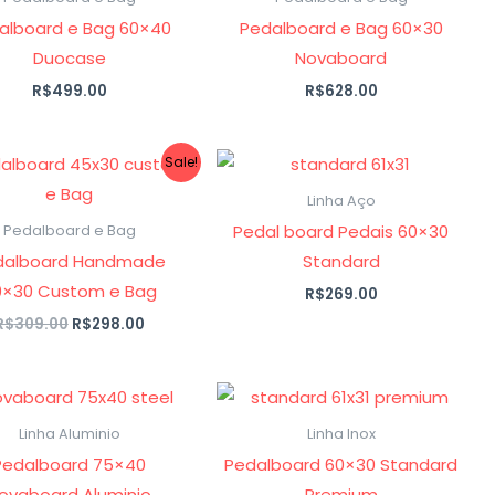
alboard e Bag 60×40
Pedalboard e Bag 60×30
Duocase
Novaboard
R$
499.00
R$
628.00
O
O
Sale!
preço
preço
original
atual
Linha Aço
era:
é:
Pedal board Pedais 60×30
Pedalboard e Bag
R$309.00.
R$298.00.
dalboard Handmade
Standard
0×30 Custom e Bag
R$
269.00
R$
309.00
R$
298.00
Linha Aluminio
Linha Inox
Pedalboard 75×40
Pedalboard 60×30 Standard
ovaboard Aluminio
Premium