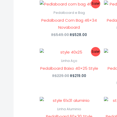
O
O
Sale!
preço
preço
original
atual
Pedalboard e Bag
era:
é:
Pedalboard Com Bag 46×34
Peda
R$549.00.
R$528.00.
Novaboard
R$
549.00
R$
528.00
O
O
Sale!
preço
preço
original
atual
Linha Aço
era:
é:
Pedalboard Baixo 40×25 Style
Peda
R$229.00.
R$219.00.
R$
229.00
R$
219.00
Linha Aluminio
Pedalboard 60×30 Style
Pedal