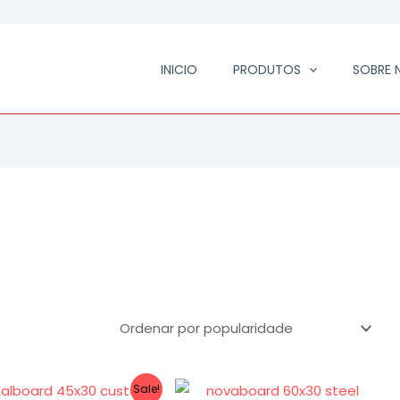
cado
idade
INICIO
PRODUTOS
SOBRE 
O
O
Sale!