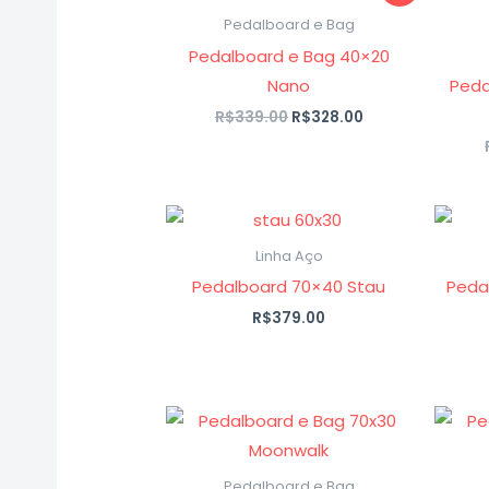
preço
preço
original
atual
Pedalboard e Bag
era:
é:
Pedalboard e Bag 40×20
R$339.00.
R$328.00.
Nano
Peda
R$
339.00
R$
328.00
Linha Aço
Pedalboard 70×40 Stau
Peda
R$
379.00
Pedalboard e Bag