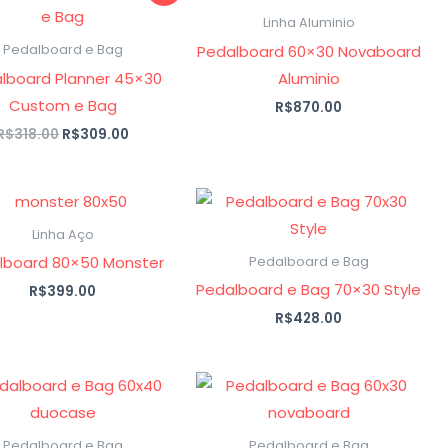
preço
preço
original
atual
Linha Aluminio
era:
é:
Pedalboard 60×30 Novaboard
Pedalboard e Bag
R$318.00.
R$309.00.
lboard Planner 45×30
Aluminio
Custom e Bag
R$
870.00
R$
318.00
R$
309.00
Linha Aço
lboard 80×50 Monster
Pedalboard e Bag
Pedalboard e Bag 70×30 Style
R$
399.00
R$
428.00
Pedalboard e Bag
Pedalboard e Bag