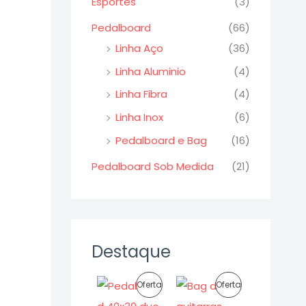
Esportes
(3)
Pedalboard
(66)
Linha Aço
(36)
Linha Aluminio
(4)
Linha Fibra
(4)
Linha Inox
(6)
Pedalboard e Bag
(16)
Pedalboard Sob Medida
(21)
Destaque
O
O
O
O
P
P
Oferta
Oferta
p
p
p
p
r
r
r
r