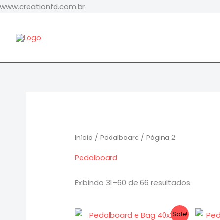
Ir
www.creationfd.com.br
Classifi
para
por
popular
o
conteúdo
Início
/
Pedalboard
/ Página 2
Pedalboard
Exibindo 31–60 de 66 resultados
O
O
Sale!