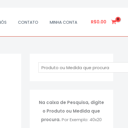
P
e
R$
0.00
NÓS
CONTATO
MINHA CONTA
s
q
u
i
s
a
Na caixa de Pesquisa, digite
o Produto ou Medida que
procura.
Por Exemplo: 40x20