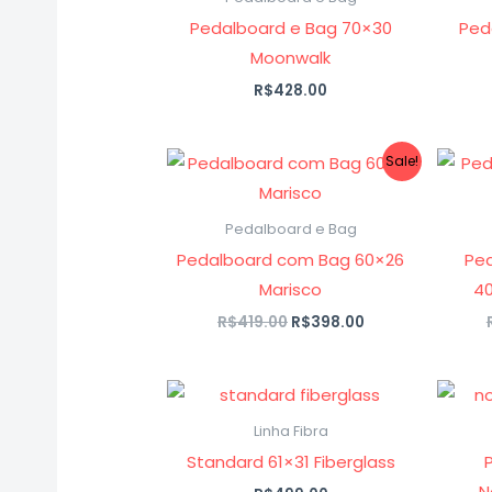
Pedalboard e Bag 70×30
Ped
Moonwalk
R$
428.00
O
O
Sale!
preço
preço
original
atual
era:
é:
Pedalboard e Bag
R$419.00.
R$398.00.
Pedalboard com Bag 60×26
Pe
Marisco
4
R$
419.00
R$
398.00
Linha Fibra
Standard 61×31 Fiberglass
N