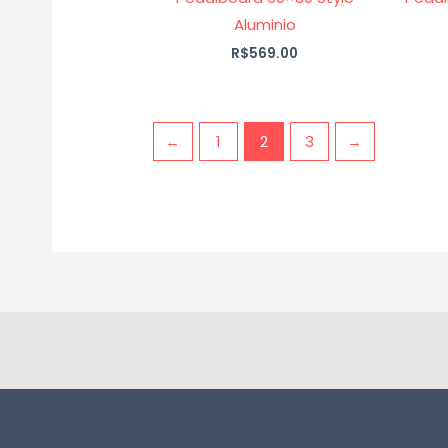
Aluminio
R$
569.00
←
1
2
3
→