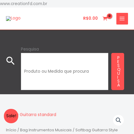
Ir
www.creationfd.com.br
para
o
R$
0.00
conteúdo
Pesquisa
Pesquisar
P
E
S
Q
U
I
S
A
Softbag
O
O
Sale!
Guitarra
preço
preço
Style
Início
/
Bag Instrumentos Musicais
/ Softbag Guitarra Style