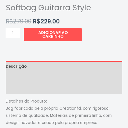
quantidade
original
atual
Softbag Guitarra Style
era:
é:
R$
279.00
R$
229.00
R$279.00.
R$229.00.
ADICIONAR AO
CARRINHO
Descrição
Informação adicional
Avaliações (0)
Detalhes do Produto:
Bag fabricada pela própria Creationfd, com rigoroso
sistema de qualidade. Materiais de primeira linha, com
design inovador e criado pela própria empresa.