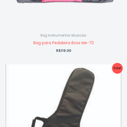
Bag Instrumentos Musicais
Bag para Pedaleira Boss Me-70
R$
119.00
O
O
Sale!
preço
preço
original
atual
era:
é:
R$399.00.
R$349.00.