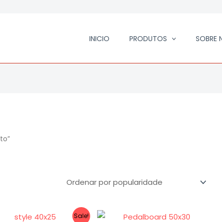
ado
dade
INICIO
PRODUTOS
SOBRE 
to”
O
O
Sale!