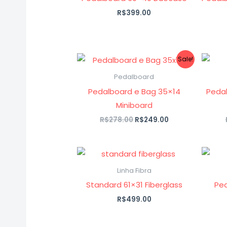
R$
399.00
O
O
Sale!
preço
preço
original
atual
Pedalboard
era:
é:
Pedalboard e Bag 35×14
Peda
R$278.00.
R$249.00.
Miniboard
R$
278.00
R$
249.00
Linha Fibra
Standard 61×31 Fiberglass
Ped
R$
499.00