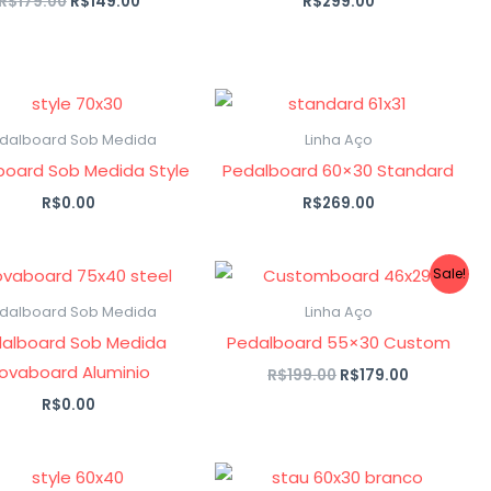
R$
179.00
R$
149.00
R$
299.00
dalboard Sob Medida
Linha Aço
board Sob Medida Style
Pedalboard 60×30 Standard
R$
0.00
R$
269.00
O
O
Sale!
preço
preço
original
atual
dalboard Sob Medida
Linha Aço
era:
é:
alboard Sob Medida
Pedalboard 55×30 Custom
R$199.00.
R$179.00.
ovaboard Aluminio
R$
199.00
R$
179.00
R$
0.00