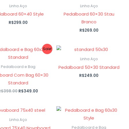
Linha Aço
Linha Aço
alboard 60×40 Style
Pedalboard 60×30 Stau
Branco
R$
299.00
R$
269.00
O
O
Sale!
preço
preço
original
atual
Linha Aço
era:
é:
Pedalboard 50×30 Standard
Pedalboard e Bag
R$398.00.
R$349.00.
lboard Com Bag 60×30
R$
249.00
Standard
R$
398.00
R$
349.00
Linha Aço
board 75X40 Novaboard
Pedalboard e Bag