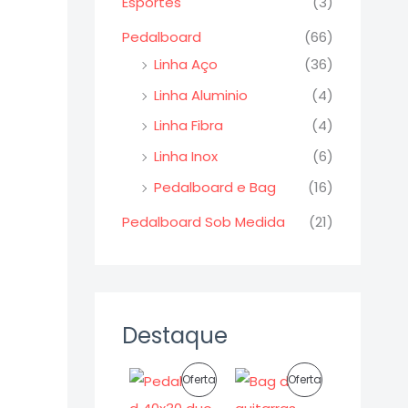
Esportes
(3)
Pedalboard
(66)
Linha Aço
(36)
Linha Aluminio
(4)
Linha Fibra
(4)
Linha Inox
(6)
Pedalboard e Bag
(16)
Pedalboard Sob Medida
(21)
Destaque
O
O
O
O
P
P
Oferta
Oferta
p
p
p
p
r
r
r
r