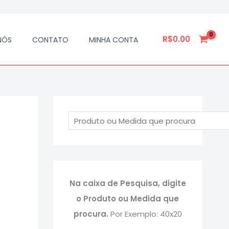
P
e
R$
0.00
NÓS
CONTATO
MINHA CONTA
s
q
u
i
s
a
Na caixa de Pesquisa, digite
o Produto ou Medida que
procura.
Por Exemplo: 40x20